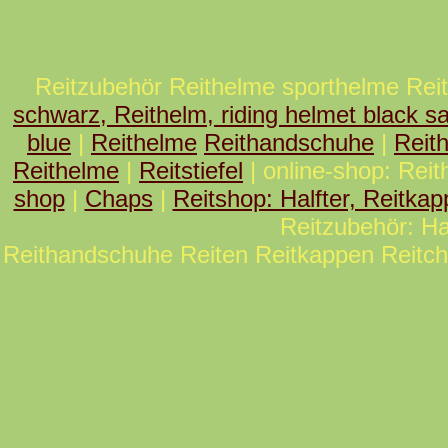
Reitzubehör Reithelme sporthelme Re
schwarz, Reithelm, riding helmet black sa
blue
|
Reithelme
Reithandschuhe
|
Reit
Reithelme
|
Reitstiefel
| online-shop: Rei
shop
|
Chaps
|
Reitshop: Halfter, Reitka
Reitzubehör: Hal
Reithandschuhe Reiten Reitkappen Reitc