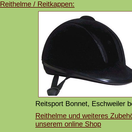
Reithelme / Reitkappen:
Reitsport Bonnet, Eschweiler 
Reithelme und weiteres Zubeh
unserem online Shop